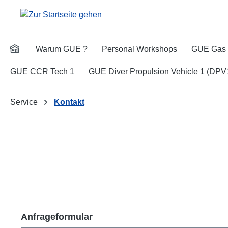
m Hauptinhalt springen
Zur Suche springen
Zur Hauptnavigation springen
Warum GUE ?
Personal Workshops
GUE Gas 
GUE CCR Tech 1
GUE Diver Propulsion Vehicle 1 (DPV
Service
Kontakt
Anfrageformular