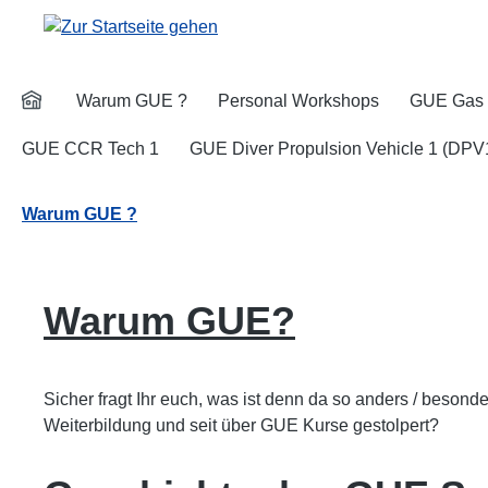
m Hauptinhalt springen
Zur Suche springen
Zur Hauptnavigation springen
Warum GUE ?
Personal Workshops
GUE Gas 
GUE CCR Tech 1
GUE Diver Propulsion Vehicle 1 (DPV
Warum GUE ?
Warum GUE?
Sicher fragt Ihr euch, was ist denn da so anders / besond
Weiterbildung und seit über GUE Kurse gestolpert?