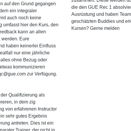
zusammen. Diese werden dur
men auf den Grund gegangen
die den GUE Rec 1 absolvier
ern ein integraler
Ausrüstung und haben Team
 wird auch noch keine
geschätzten Buddies und er
ng umfasst hier den Kurs, den
Kursen? Gerne melden
Feedback kann an allen
t werden. Eure
d haben keinerlei Einfluss
alfall nur eine jährliche
alles ohne Bezug oder
g etwas kommunizieren
r qc@gue.com zur Verfügung.
der Qualifizierung als
ieren, in dem zig
g von erfahrenen Instructor
ein sehr gutes Ergebnis
rung antreten. Dies ist ein
rater Trainer, der nicht in