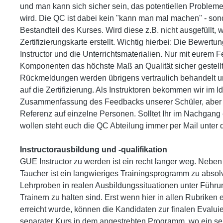
und man kann sich sicher sein, das potentiellen Proble
wird. Die QC ist dabei kein "kann man mal machen" - sond
Bestandteil des Kurses. Wird diese z.B. nicht ausgefüllt,
Zertifizierungskarte erstellt. Wichtig hierbei: Die Bewertu
Instructor und die Unterrichtsmaterialien. Nur mit eurem 
Komponenten das höchste Maß an Qualität sicher gestell
Rückmeldungen werden übrigens vertraulich behandelt un
auf die Zertifizierung. Als Instruktoren bekommen wir im Ide
Zusammenfassung des Feedbacks unserer Schüler, aber 
Referenz auf einzelne Personen. Solltet Ihr im Nachgan
wollen steht euch die QC Abteilung immer per Mail unte
Instructorausbildung und -qualifikation
GUE Instructor zu werden ist ein recht langer weg. Neben 
Taucher ist ein langwieriges Trainingsprogramm zu absolv
Lehrproben in realen Ausbildungssituationen unter Führun
Trainern zu halten sind. Erst wenn hier in allen Rubriken 
erreicht wurde, können die Kandidaten zur finalen Evaluie
separater Kurs in dem angestrebten Programm, wo ein sepa