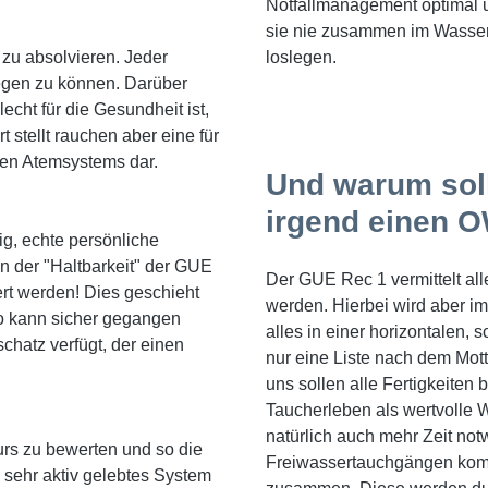
Notfallmanagement optimal u
sie nie zusammen im Wasser
 zu absolvieren. Jeder
loslegen.
wegen zu können. Darüber
cht für die Gesundheit ist,
 stellt rauchen aber eine für
gen Atemsystems dar.
Und warum soll
irgend einen 
ig, echte persönliche
in der "Haltbarkeit" der GUE
Der GUE Rec 1 vermittelt all
ert werden! Dies geschieht
werden. Hierbei wird aber im
o kann sicher gegangen
alles in einer horizontalen,
chatz verfügt, der einen
nur eine Liste nach dem Mott
uns sollen alle Fertigkeiten
Taucherleben als wertvolle W
natürlich auch mehr Zeit not
urs zu bewerten und so die
Freiwassertauchgängen kommt
in sehr aktiv gelebtes System