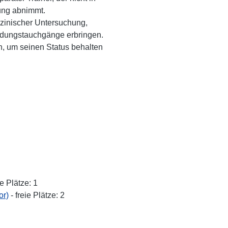
fung abnimmt.
dizinischer Untersuchung,
ildungstauchgänge erbringen.
an, um seinen Status behalten
ie Plätze: 1
or)
- freie Plätze: 2