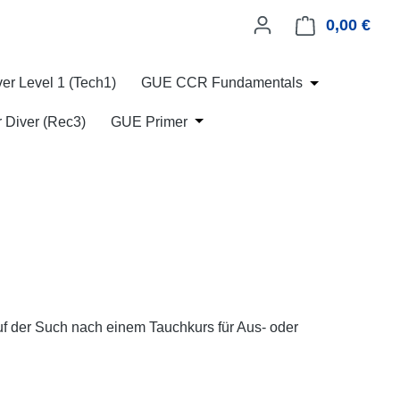
0,00 €
Ware
er Level 1 (Tech1)
GUE CCR Fundamentals
Öffne oder Sc
 Diver (Rec3)
GUE Primer
Öffne oder Schließe das Dropdo
 auf der Such nach einem Tauchkurs für Aus- oder