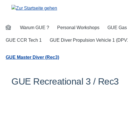
m Hauptinhalt springen
Zur Suche springen
Zur Hauptnavigation springen
Warum GUE ?
Personal Workshops
GUE Gas 
GUE CCR Tech 1
GUE Diver Propulsion Vehicle 1 (DPV
GUE Master Diver (Rec3)
GUE Recreational 3 / Rec3